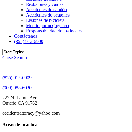
Resbalones y caídas
Accidentes de camión
Accidentes de peatones
Lesiones de bicicleta
Muerte por negligencia
Responsabilidad de los locales
Contáctenos
(855) 912-6909
Close Search
(855) 912-6909
(909) 988-6030
223 N. Laurel Ave
Ontario CA 91762
accidentsattorney@yahoo.com
Áreas de práctica